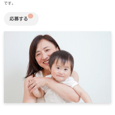
です。
グ
ル
応募する
ー
プ
リ
ン
ク