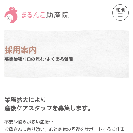
コ
ナ
ン
ビ
MENU
テ
ゲ
ン
ー
ツ
シ
へ
ョ
ス
ン
キ
に
ッ
移
プ
動
採用案内
募集業種/1日の流れ/よくある質問
業務拡大により
産後ケアスタッフを募集します。
不安や悩みが多い産後…
お母さんに寄り添い、心と身体の回復をサポートするお仕事